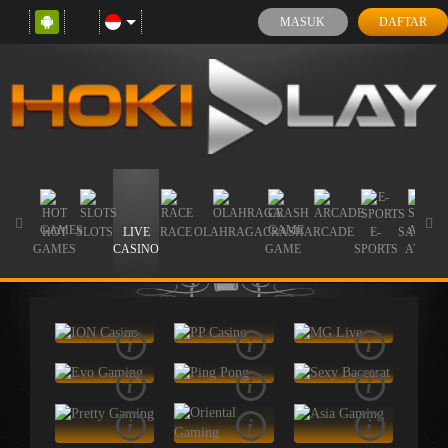
MASUK
DAFTAR
HOT
SLOTS
LIVE
RACE
OLAHRAGA
CRASH
ARCADE
E-
SABUN
GAMES
CASINO
GAME
SPORTS
AYAM
i
i
i
i
i
i
i
i
i