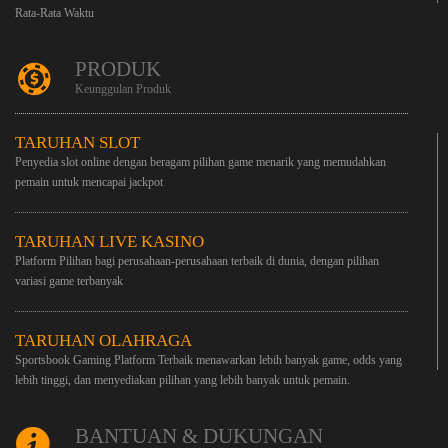
Rata-Rata Waktu
PRODUK
Keunggulan Produk
TARUHAN SLOT
Penyedia slot online dengan beragam pilihan game menarik yang memudahkan
pemain untuk mencapai jackpot
TARUHAN LIVE KASINO
Platform Pilihan bagi perusahaan-perusahaan terbaik di dunia, dengan pilihan
variasi game terbanyak
TARUHAN OLAHRAGA
Sportsbook Gaming Platform Terbaik menawarkan lebih banyak game, odds yang
lebih tinggi, dan menyediakan pilihan yang lebih banyak untuk pemain.
BANTUAN & DUKUNGAN