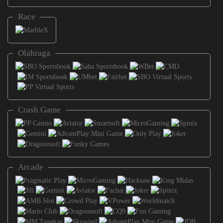
Race
Olahraga
Crash Game
Arcade